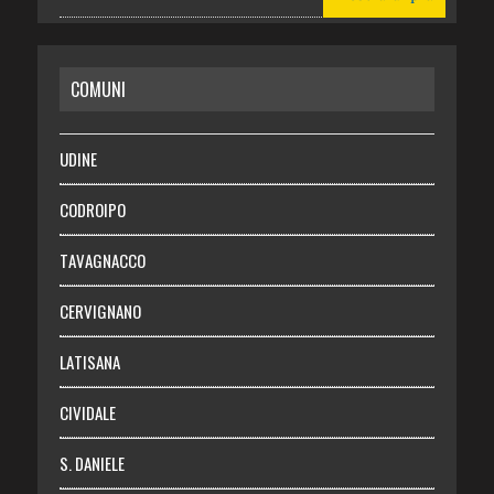
CASA
COMUNI
RISPARMIO
SALUTE
UDINE
Necrologie
CODROIPO
Chi siamo
TAVAGNACCO
Abbonati
CERVIGNANO
Login
LATISANA
CIVIDALE
S. DANIELE