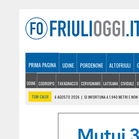
PRIMA PAGINA
UDINE
PORDENONE
ALTOFRIULI
UDINE
CODROIPO
TAVAGNACCO
CERVIGNANO
LATISANA
CIVIDALE
S
TEMI CALDI
6 AGOSTO 2026
|
SI INFORTUNA A 1.940 METRI E NO
6 AGOSTO 2026
|
LE PREVISIONI METEO IN FRIULI VENEZIA GIULIA DI 
6 AGOSTO 2026
|
PRECIPITA COL PARAPENDIO: 25ENNE RESTA SOSPE
6 AGOSTO 2026
|
CALDO RECORD IN FRIULI: 41 GRADI NEL CIVIDALES