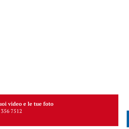
uoi video e le tue foto
 356 7512