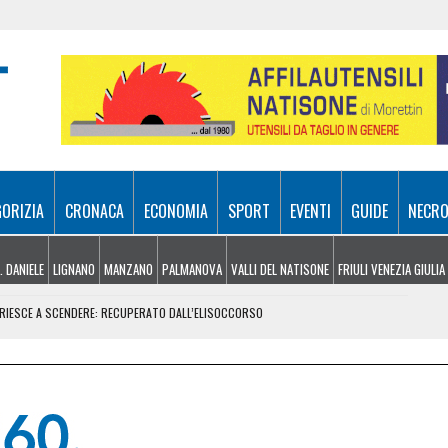
GORIZIA
CRONACA
ECONOMIA
SPORT
EVENTI
GUIDE
NECRO
. DANIELE
LIGNANO
MANZANO
PALMANOVA
VALLI DEL NATISONE
FRIULI VENEZIA GIULIA
N RIESCE A SCENDERE: RECUPERATO DALL’ELISOCCORSO
VENERDÌ 7 AGOSTO
SA A 10 METRI DA TERRA
E, ARRIVANO I TEMPORALI MA NON BASTA