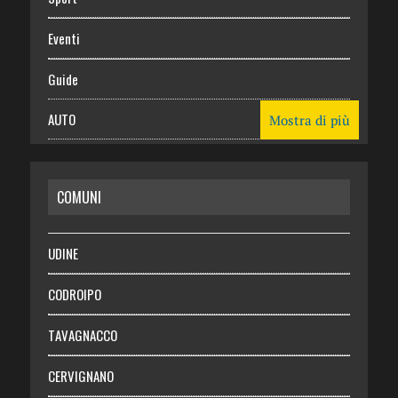
Eventi
Guide
AUTO
Mostra di più
CASA
COMUNI
RISPARMIO
SALUTE
UDINE
Necrologie
CODROIPO
Chi siamo
TAVAGNACCO
Abbonati
CERVIGNANO