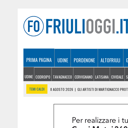
PRIMA PAGINA
UDINE
PORDENONE
ALTOFRIULI
UDINE
CODROIPO
TAVAGNACCO
CERVIGNANO
LATISANA
CIVIDALE
S
TEMI CALDI
8 AGOSTO 2026
|
GLI ARTISTI DI MARTIGNACCO PROTA
8 AGOSTO 2026
|
INCENDI TRA MONFALCONE E DUINO, RIAPERTA L’A4 
8 AGOSTO 2026
|
DOPPIO INTERVENTO IN MONTAGNA: DONNA SOCCOR
8 AGOSTO 2026
|
INCENDIO TRA MONFALCONE E SAN GIOVANNI DI DUI