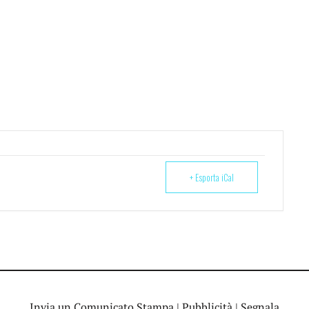
+ Esporta iCal
Invia un Comunicato Stampa
|
Pubblicità
|
Segnala