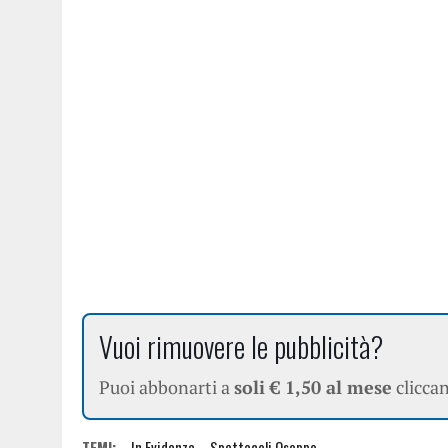
Vuoi rimuovere le pubblicità?
Puoi abbonarti a
soli € 1,50 al mese
clicca
TEMI:
In Evidenza
Spettacoli Osoppo