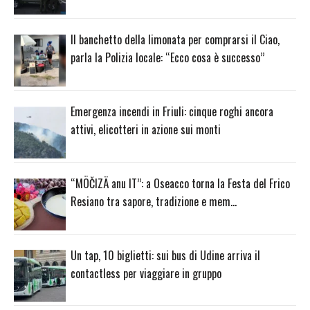
Il banchetto della limonata per comprarsi il Ciao,
parla la Polizia locale: “Ecco cosa è successo”
Emergenza incendi in Friuli: cinque roghi ancora
attivi, elicotteri in azione sui monti
“MÖČIZÄ anu IT”: a Oseacco torna la Festa del Frico
Resiano tra sapore, tradizione e mem…
Un tap, 10 biglietti: sui bus di Udine arriva il
contactless per viaggiare in gruppo