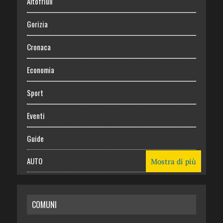
Altofriuli
Gorizia
Cronaca
Economia
Sport
Eventi
Guide
AUTO
Mostra di più
CASA
COMUNI
RISPARMIO