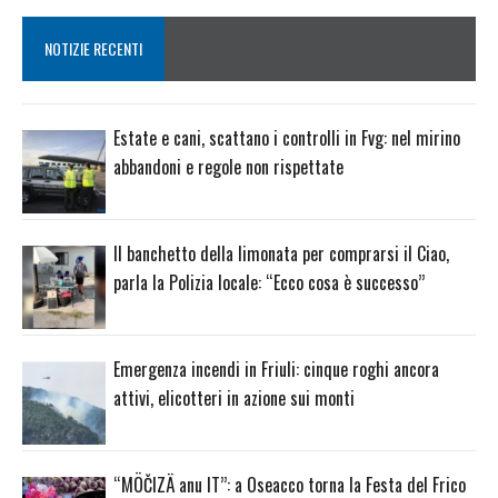
NOTIZIE RECENTI
Estate e cani, scattano i controlli in Fvg: nel mirino
abbandoni e regole non rispettate
Il banchetto della limonata per comprarsi il Ciao,
parla la Polizia locale: “Ecco cosa è successo”
Emergenza incendi in Friuli: cinque roghi ancora
attivi, elicotteri in azione sui monti
“MÖČIZÄ anu IT”: a Oseacco torna la Festa del Frico