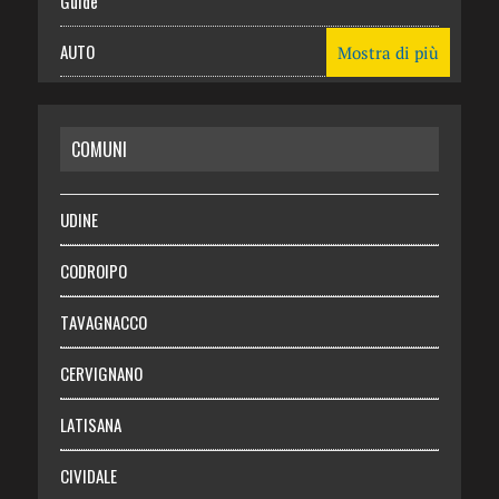
Guide
AUTO
Mostra di più
CASA
COMUNI
RISPARMIO
SALUTE
UDINE
Necrologie
CODROIPO
Chi siamo
TAVAGNACCO
Abbonati
CERVIGNANO
Login
LATISANA
CIVIDALE