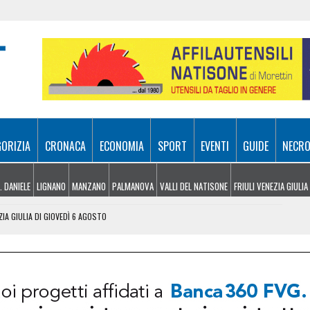
GORIZIA
CRONACA
ECONOMIA
SPORT
EVENTI
GUIDE
NECRO
. DANIELE
LIGNANO
MANZANO
PALMANOVA
VALLI DEL NATISONE
FRIULI VENEZIA GIULIA
ZIA GIULIA DI GIOVEDÌ 6 AGOSTO
 UDINESI SEMPRE PIÙ IN DIFFICOLTÀ
OLITICHE ED ECONOMICHE RIDISEGNANO LO SCENARIO
: PIETRO BASSO IDENTIFICATO DOPO 70 ANNI