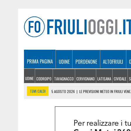
PRIMA PAGINA
UDINE
PORDENONE
ALTOFRIULI
UDINE
CODROIPO
TAVAGNACCO
CERVIGNANO
LATISANA
CIVIDALE
S
TEMI CALDI
5 AGOSTO 2026
|
LE PREVISIONI METEO IN FRIULI VENE
5 AGOSTO 2026
|
SICCITÀ E CARENZA D’ACQUA, LE AZIENDE AGRICOLE
5 AGOSTO 2026
|
LO YEMEN DOPO IL CROLLO DELLA TREGUA: CRISI P
5 AGOSTO 2026
|
ORIGINARIO DI BANNIA TRA I MORTI DI MARCINELLE