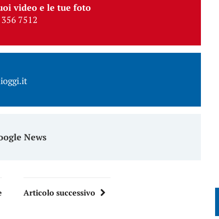
uoi video e le tue foto
 356 7512
ioggi.it
oogle News
e
Articolo successivo