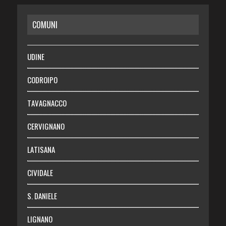
CASA
COMUNI
RISPARMIO
SALUTE
UDINE
Necrologie
CODROIPO
Chi siamo
TAVAGNACCO
Abbonati
CERVIGNANO
Login
LATISANA
CIVIDALE
S. DANIELE
LIGNANO