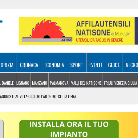
GORIZIA
CRONACA
ECONOMIA
SPORT
EVENTI
GUIDE
NECRO
. DANIELE
LIGNANO
MANZANO
PALMANOVA
VALLI DEL NATISONE
FRIULI VENEZIA GIULIA
GONISTI AL VILLAGGIO DELL’ARTE DEL CITTÀ FIERA
AL LISERT: IL ROGO DI SELZ È SOTTO CONTROLLO
SA A SAPPADA, VENTENNE FERITO A BARCIS
NO: FIAMME A RIDOSSO DELLA STATALE 14