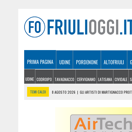
PRIMA PAGINA
UDINE
PORDENONE
ALTOFRIULI
UDINE
CODROIPO
TAVAGNACCO
CERVIGNANO
LATISANA
CIVIDALE
S
TEMI CALDI
8 AGOSTO 2026
|
GLI ARTISTI DI MARTIGNACCO PROTA
8 AGOSTO 2026
|
INCENDI TRA MONFALCONE E DUINO, RIAPERTA L’A4 
8 AGOSTO 2026
|
DOPPIO INTERVENTO IN MONTAGNA: DONNA SOCCOR
8 AGOSTO 2026
|
INCENDIO TRA MONFALCONE E SAN GIOVANNI DI DUI