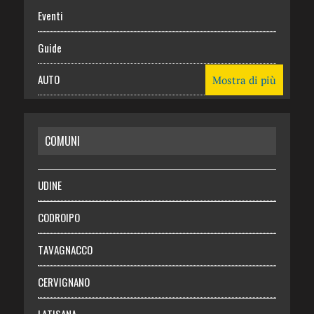
Eventi
Guide
AUTO
Mostra di più
CASA
COMUNI
RISPARMIO
SALUTE
UDINE
Necrologie
CODROIPO
Chi siamo
TAVAGNACCO
Abbonati
CERVIGNANO
Login
LATISANA