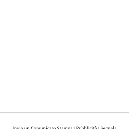
Invia un Comunicato Stampa
|
Pubblicità
|
Segnala