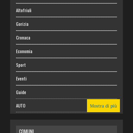
Altofriuli
Gorizia
Cronaca
Economia
Sport
Eventi
Guide
AUTO
Mostra di più
CASA
COMUNI
RISPARMIO