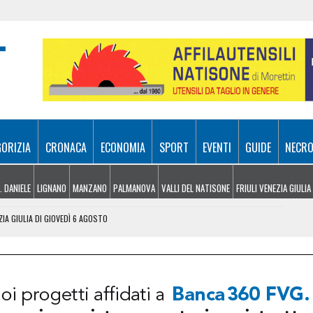
GORIZIA
CRONACA
ECONOMIA
SPORT
EVENTI
GUIDE
NECRO
. DANIELE
LIGNANO
MANZANO
PALMANOVA
VALLI DEL NATISONE
FRIULI VENEZIA GIULIA
ZIA GIULIA DI GIOVEDÌ 6 AGOSTO
 UDINESI SEMPRE PIÙ IN DIFFICOLTÀ
OLITICHE ED ECONOMICHE RIDISEGNANO LO SCENARIO
: PIETRO BASSO IDENTIFICATO DOPO 70 ANNI