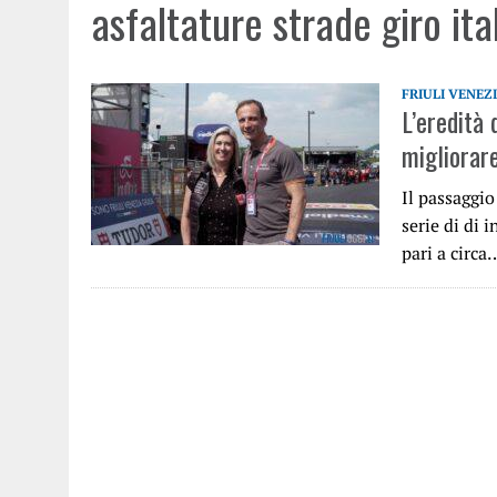
asfaltature strade giro ita
FRIULI VENEZ
L’eredità 
migliorare
Il passaggio
serie di di 
pari a circa