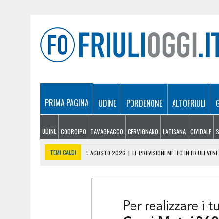
PRIMA PAGINA
UDINE
PORDENONE
ALTOFRIULI
UDINE
CODROIPO
TAVAGNACCO
CERVIGNANO
LATISANA
CIVIDALE
S
TEMI CALDI
5 AGOSTO 2026
|
LE PREVISIONI METEO IN FRIULI VENE
5 AGOSTO 2026
|
SICCITÀ E CARENZA D’ACQUA, LE AZIENDE AGRICOLE
5 AGOSTO 2026
|
LO YEMEN DOPO IL CROLLO DELLA TREGUA: CRISI P
5 AGOSTO 2026
|
ORIGINARIO DI BANNIA TRA I MORTI DI MARCINELLE