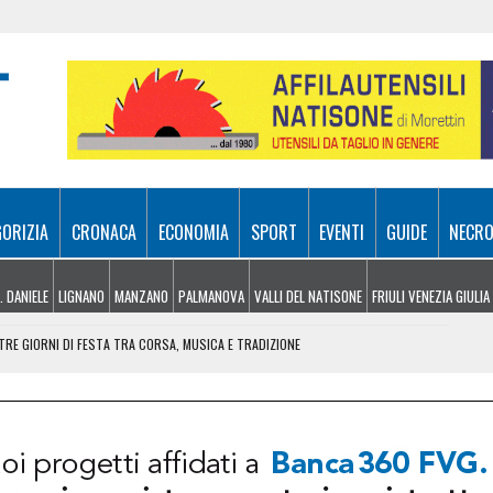
GORIZIA
CRONACA
ECONOMIA
SPORT
EVENTI
GUIDE
NECRO
. DANIELE
LIGNANO
MANZANO
PALMANOVA
VALLI DEL NATISONE
FRIULI VENEZIA GIULIA
RE GIORNI DI FESTA TRA CORSA, MUSICA E TRADIZIONE
NDERE: RECUPERATO DALL’ELISOCCORSO
VENERDÌ 7 AGOSTO
SA A 10 METRI DA TERRA