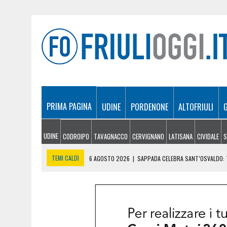
PRIMA PAGINA
UDINE
PORDENONE
ALTOFRIULI
UDINE
CODROIPO
TAVAGNACCO
CERVIGNANO
LATISANA
CIVIDALE
S
TEMI CALDI
6 AGOSTO 2026
|
SAPPADA CELEBRA SANT’OSVALDO: T
6 AGOSTO 2026
|
SI INFORTUNA A 1.940 METRI E NON RIESCE A SCE
6 AGOSTO 2026
|
LE PREVISIONI METEO IN FRIULI VENEZIA GIULIA DI 
6 AGOSTO 2026
|
PRECIPITA COL PARAPENDIO: 25ENNE RESTA SOSPE