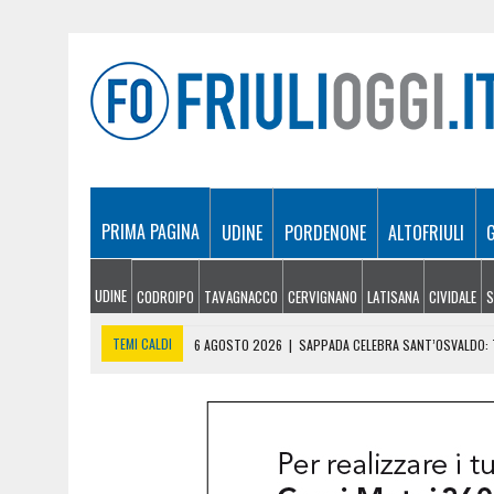
PRIMA PAGINA
UDINE
PORDENONE
ALTOFRIULI
UDINE
CODROIPO
TAVAGNACCO
CERVIGNANO
LATISANA
CIVIDALE
S
TEMI CALDI
6 AGOSTO 2026
|
SAPPADA CELEBRA SANT’OSVALDO: T
6 AGOSTO 2026
|
SI INFORTUNA A 1.940 METRI E NON RIESCE A SCE
6 AGOSTO 2026
|
LE PREVISIONI METEO IN FRIULI VENEZIA GIULIA DI 
6 AGOSTO 2026
|
PRECIPITA COL PARAPENDIO: 25ENNE RESTA SOSPE