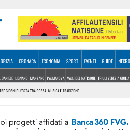
GORIZIA
CRONACA
ECONOMIA
SPORT
EVENTI
GUIDE
NECRO
. DANIELE
LIGNANO
MANZANO
PALMANOVA
VALLI DEL NATISONE
FRIULI VENEZIA GIULIA
RE GIORNI DI FESTA TRA CORSA, MUSICA E TRADIZIONE
NDERE: RECUPERATO DALL’ELISOCCORSO
VENERDÌ 7 AGOSTO
SA A 10 METRI DA TERRA