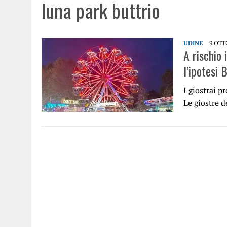
luna park buttrio
UDINE
9 OTT
A rischio 
l’ipotesi 
I giostrai p
Le giostre 