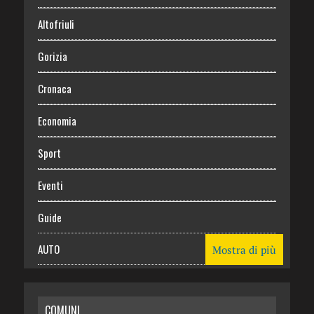
Altofriuli
Gorizia
Cronaca
Economia
Sport
Eventi
Guide
AUTO
Mostra di più
CASA
COMUNI
RISPARMIO