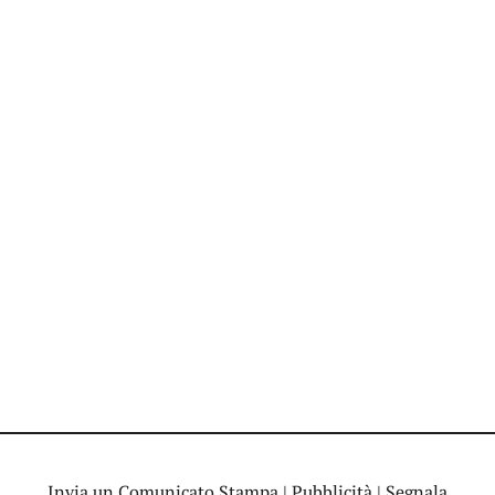
Invia un Comunicato Stampa
|
Pubblicità
|
Segnala