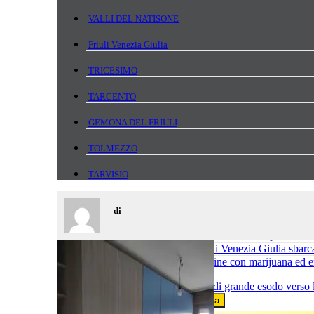
VALLI DEL NATISONE
Friuli Venezia Giulia
TRICESIMO
TARCENTO
GEMONA DEL FRIULI
TOLMEZZO
TARVISIO
Temi Caldi
di
6 Agosto 2026
|
Ferito a 2.300 metri sulla Cima del
6 Agosto 2026
|
Omicidio di Gemona, respinti i domi
6 Agosto 2026
|
Io sono Friuli Venezia Giulia sbarc
6 Agosto 2026
|
In auto a Udine con marijuana ed e
6 Agosto 2026
|
A23, weekend di grande esodo verso l’
Ricerca
per: