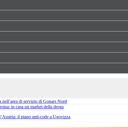
la Pannocchia, 60enne soccorso con l’elicottero
ciliari: Lorena Venier resta in carcere
a nell’area di servizio di Gonars Nord
roina: in casa un market della droga
Austria: il piano anti-code a Ugovizza