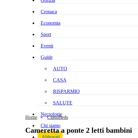
Gorizia
Cronaca
Economia
Sport
Eventi
Guide
AUTO
CASA
RISPARMIO
SALUTE
Necrologie
Home
Classifieds
Chi siamo
Cameretta a ponte 2 letti bambini
Abbonati