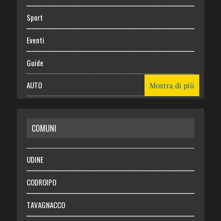
Sport
Eventi
Guide
AUTO
Mostra di più
CASA
COMUNI
RISPARMIO
SALUTE
UDINE
Necrologie
CODROIPO
Chi siamo
TAVAGNACCO
Abbonati