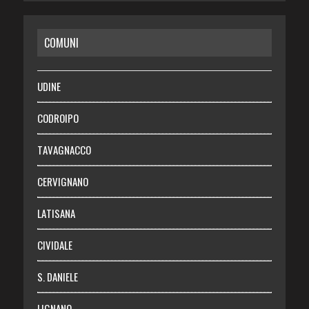
CASA
COMUNI
RISPARMIO
SALUTE
UDINE
Necrologie
CODROIPO
Chi siamo
TAVAGNACCO
Abbonati
CERVIGNANO
Login
LATISANA
CIVIDALE
S. DANIELE
LIGNANO