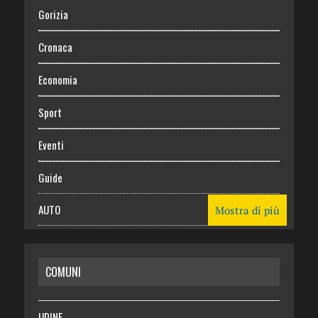
Gorizia
Cronaca
Economia
Sport
Eventi
Guide
AUTO
Mostra di più
CASA
COMUNI
RISPARMIO
SALUTE
UDINE