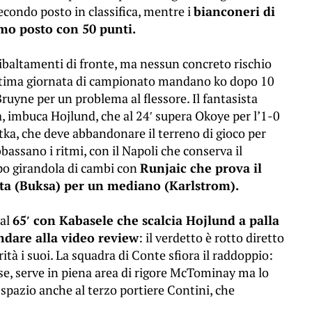
econdo posto in classifica, mentre i
bianconeri di
imo posto con 50 punti.
ribaltamenti di fronte, ma nessun concreto rischio
a ultima giornata di campionato mandano ko dopo 10
ruyne per un problema al flessore. Il fantasista
ura, imbuca Hojlund, che al 24′ supera Okoye per l’1-0
otka, che deve abbandonare il terreno di gioco per
bassano i ritmi, con il Napoli che conserva il
mpo girandola di cambi con
Runjaic che prova il
ta (Buksa) per un mediano (Karlstrom).
 al
65′ con Kabasele che scalcia Hojlund a palla
andare alla video review
: il verdetto è rotto diretto
rità i suoi. La squadra di Conte sfiora il raddoppio:
ese, serve in piena area di rigore McTominay ma lo
 spazio anche al terzo portiere Contini, che