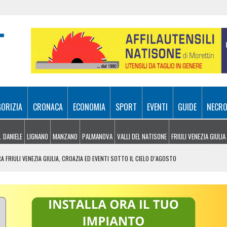
GORIZIA
CRONACA
ECONOMIA
SPORT
EVENTI
GUIDE
NECRO
. DANIELE
LIGNANO
MANZANO
PALMANOVA
VALLI DEL NATISONE
FRIULI VENEZIA GIULIA
A FRIULI VENEZIA GIULIA, CROAZIA ED EVENTI SOTTO IL CIELO D’AGOSTO
, UNA SERATA DEDICATA ALL’ASTRONOMIA
RO: SALGONO A 187 I POSTI DISPONIBILI
RITO D’INIZIATIVA VA COLTIVATO, NON SCORAGGIATO”