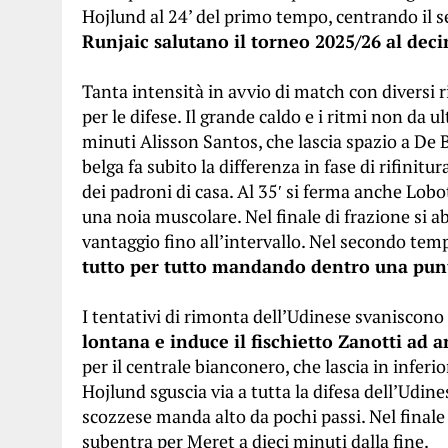
Hojlund al 24’ del primo tempo, centrando il s
Runjaic salutano il torneo 2025/26 al dec
Tanta intensità in avvio di match con diversi 
per le difese. Il grande caldo e i ritmi non d
minuti Alisson Santos, che lascia spazio a De B
belga fa subito la differenza in fase di rifinit
dei padroni di casa. Al 35′ si ferma anche Lob
una noia muscolare. Nel finale di frazione si ab
vantaggio fino all’intervallo. Nel secondo te
tutto per tutto mandando dentro una pun
I tentativi di rimonta dell’Udinese svaniscono
lontana e induce il fischietto Zanotti ad 
per il centrale bianconero, che lascia in inferio
Hojlund sguscia via a tutta la difesa dell’Udin
scozzese manda alto da pochi passi. Nel finale
subentra per Meret a dieci minuti dalla fine.