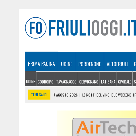
PRIMA PAGINA
UDINE
PORDENONE
ALTOFRIULI
UDINE
CODROIPO
TAVAGNACCO
CERVIGNANO
LATISANA
CIVIDALE
S
TEMI CALDI
7 AGOSTO 2026
|
LE NOTTI DEL VINO, DUE WEEKEND TR
7 AGOSTO 2026
|
VILLA MANIN OSPITA “LA VILLA SOTTO LE STELLE”
7 AGOSTO 2026
|
MEDICINA A UDINE, 456 ISCRITTI AL SEMESTRE FILT
7 AGOSTO 2026
|
IL CIAO E I TRE RAGAZZI DELLA LIMONATA: “LO SPI