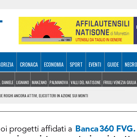
GORIZIA
CRONACA
ECONOMIA
SPORT
EVENTI
GUIDE
NECRO
. DANIELE
LIGNANO
MANZANO
PALMANOVA
VALLI DEL NATISONE
FRIULI VENEZIA GIULIA
UE ROGHI ANCORA ATTIVI, ELICOTTERI IN AZIONE SUI MONTI
 FRICO RESIANO TRA SAPORE, TRADIZIONE E MEMORIA
IL CONTACTLESS PER VIAGGIARE IN GRUPPO
EL MIRINO ABBANDONI E REGOLE NON RISPETTATE