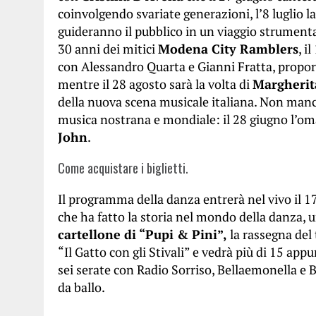
coinvolgendo svariate generazioni, l’8 luglio l
guideranno il pubblico in un viaggio strumenta
30 anni dei mitici
Modena City Ramblers
, i
con Alessandro Quarta e Gianni Fratta, proporrà
mentre il 28 agosto sarà la volta di
Margherit
della nuova scena musicale italiana. Non ma
musica nostrana e mondiale: il 28 giugno l’o
John
.
Come acquistare i biglietti.
Il programma della danza entrerà nel vivo il 17
che ha fatto la storia nel mondo della danza, u
cartellone di “Pupi & Pini”,
la rassegna del t
“Il Gatto con gli Stivali” e vedrà più di 15 ap
sei serate con Radio Sorriso, Bellaemonella e B
da ballo.