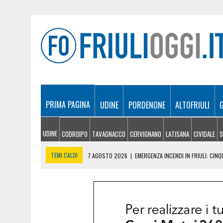
PRIMA PAGINA
UDINE
PORDENONE
ALTOFRIULI
UDINE
CODROIPO
TAVAGNACCO
CERVIGNANO
LATISANA
CIVIDALE
S
TEMI CALDI
7 AGOSTO 2026
|
EMERGENZA INCENDI IN FRIULI: CINQ
7 AGOSTO 2026
|
“MÖČIZÄ ANU IT”: A OSEACCO TORNA LA FESTA DEL
7 AGOSTO 2026
|
UN TAP, 10 BIGLIETTI: SUI BUS DI UDINE ARRIVA 
7 AGOSTO 2026
|
ESTATE E CANI, SCATTANO I CONTROLLI IN FVG: N