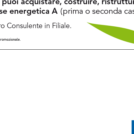
CIAO, PARLA LA POLIZIA LOCALE: “ECCO COSA È SUCCESSO”