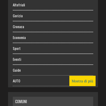
Altofriuli
Gorizia
Cronaca
Economia
Sport
Eventi
Guide
AUTO
Mostra di più
CASA
COMUNI
RISPARMIO