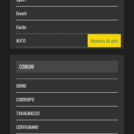
Eventi
Guide
AUTO
Mostra di più
CASA
COMUNI
RISPARMIO
SALUTE
UDINE
Necrologie
CODROIPO
Chi siamo
TAVAGNACCO
Abbonati
CERVIGNANO