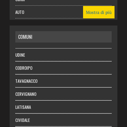
AUTO
Mostra di più
CASA
COMUNI
RISPARMIO
SALUTE
UDINE
Necrologie
CODROIPO
Chi siamo
TAVAGNACCO
Abbonati
CERVIGNANO
Login
LATISANA
CIVIDALE