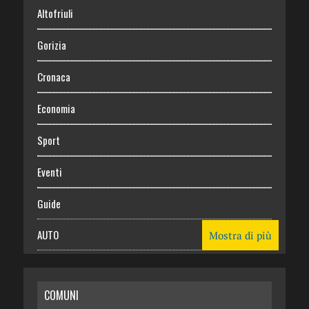
Altofriuli
Gorizia
Cronaca
Economia
Sport
Eventi
Guide
AUTO
Mostra di più
CASA
COMUNI
RISPARMIO