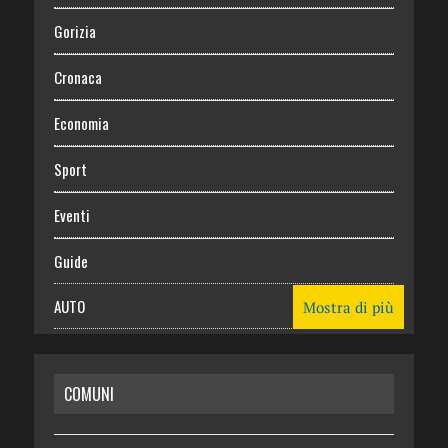
Gorizia
Cronaca
Economia
Sport
Eventi
Guide
AUTO
Mostra di più
CASA
COMUNI
RISPARMIO
SALUTE