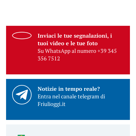
Inviaci le tue segnalazioni, i
tuoi video e le tue foto
Su WhatsApp al numero +39 345
356 7512
Notizie in tempo reale?
Entra nel canale telegram di
Friulioggi.it