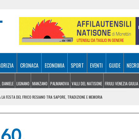
GORIZIA
CRONACA
ECONOMIA
SPORT
EVENTI
GUIDE
NECRO
. DANIELE
LIGNANO
MANZANO
PALMANOVA
VALLI DEL NATISONE
FRIULI VENEZIA GIULIA
 LA FESTA DEL FRICO RESIANO TRA SAPORE, TRADIZIONE E MEMORIA
IL CONTACTLESS PER VIAGGIARE IN GRUPPO
EZIA GIULIA
A PAUSA DI QUALITÀ PROFESSIONALE