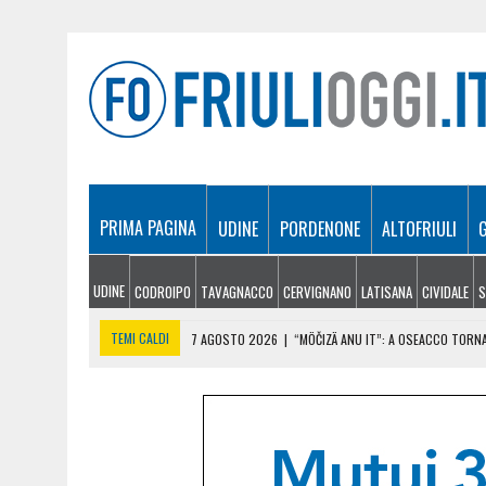
PRIMA PAGINA
UDINE
PORDENONE
ALTOFRIULI
UDINE
CODROIPO
TAVAGNACCO
CERVIGNANO
LATISANA
CIVIDALE
S
TEMI CALDI
7 AGOSTO 2026
|
“MÖČIZÄ ANU IT”: A OSEACCO TORNA
7 AGOSTO 2026
|
UN TAP, 10 BIGLIETTI: SUI BUS DI UDINE ARRIVA 
7 AGOSTO 2026
|
LE PREVISIONI METEO PER IL WEEKEND IN FRIULI VEN
7 AGOSTO 2026
|
L’ARTE DELL’ESPRESSO A CASA: I SEGRETI PER UN