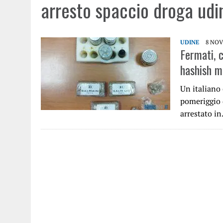
arresto spaccio droga udi
UDINE
8 NOV
Fermati, c
hashish m
Un italiano 
pomeriggio d
arrestato i