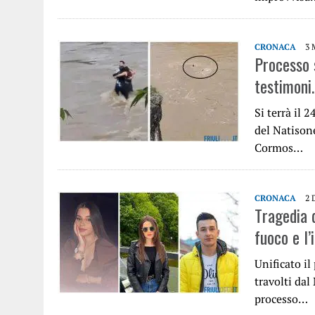
CRONACA
3 
Processo 
testimoni.
Si terrà il 
del Natisone
Cormos…
CRONACA
2 
Tragedia d
fuoco e l
Unificato il
travolti dal
processo…