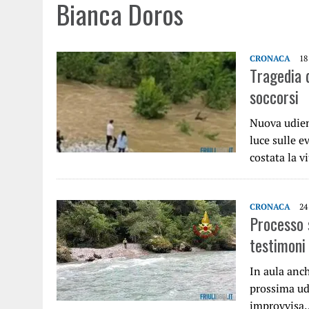
Bianca Doros
CRONACA
18
Tragedia d
soccorsi
Nuova udienz
luce sulle e
costata la v
CRONACA
24
Processo s
testimoni
In aula anch
prossima udi
improvvisa