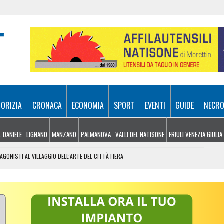
GORIZIA
CRONACA
ECONOMIA
SPORT
EVENTI
GUIDE
NECRO
. DANIELE
LIGNANO
MANZANO
PALMANOVA
VALLI DEL NATISONE
FRIULI VENEZIA GIULIA
GONISTI AL VILLAGGIO DELL’ARTE DEL CITTÀ FIERA
AL LISERT: IL ROGO DI SELZ È SOTTO CONTROLLO
SA A SAPPADA, VENTENNE FERITO A BARCIS
NO: FIAMME A RIDOSSO DELLA STATALE 14