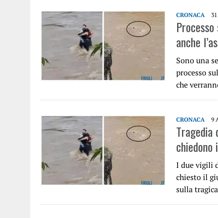
CRONACA
31
Processo s
anche l’a
Sono una se
processo sul
che verrann
CRONACA
9 
Tragedia d
chiedono 
I due vigili
chiesto il g
sulla tragic