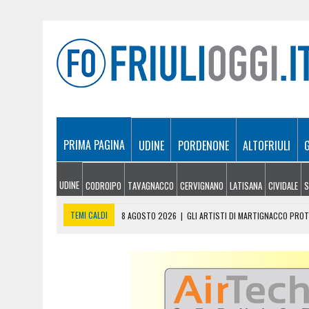
PRIMA PAGINA
UDINE
PORDENONE
ALTOFRIULI
UDINE
CODROIPO
TAVAGNACCO
CERVIGNANO
LATISANA
CIVIDALE
S
TEMI CALDI
8 AGOSTO 2026
|
GLI ARTISTI DI MARTIGNACCO PROTA
8 AGOSTO 2026
|
INCENDI TRA MONFALCONE E DUINO, RIAPERTA L’A4 
8 AGOSTO 2026
|
DOPPIO INTERVENTO IN MONTAGNA: DONNA SOCCOR
8 AGOSTO 2026
|
INCENDIO TRA MONFALCONE E SAN GIOVANNI DI DUI