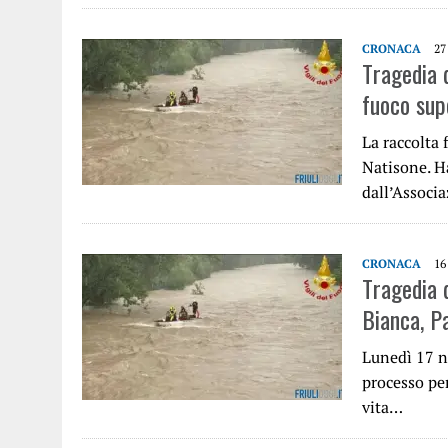
CRONACA
27
Tragedia d
fuoco sup
La raccolta 
Natisone. H
dall’Associ
CRONACA
16
Tragedia d
Bianca, Pa
Lunedì 17 no
processo per
vita…