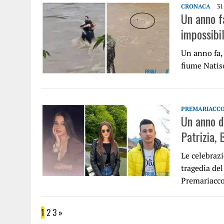
CRONACA
31
Un anno f
impossibi
Un anno fa, 
fiume Natiso
PREMARIACC
Un anno d
Patrizia, 
Le celebrazi
tragedia del
Premariacc
1
2
3
»