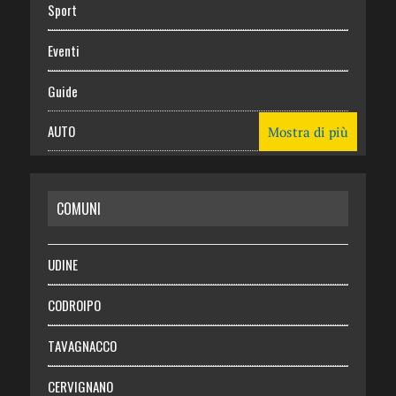
Sport
Eventi
Guide
AUTO
Mostra di più
CASA
COMUNI
RISPARMIO
SALUTE
UDINE
Necrologie
CODROIPO
Chi siamo
TAVAGNACCO
Abbonati
CERVIGNANO