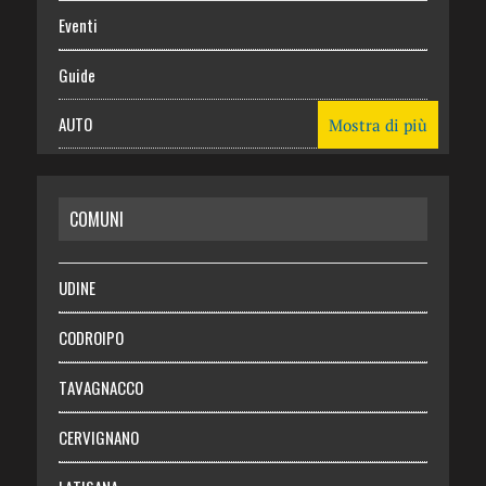
Eventi
Guide
AUTO
Mostra di più
CASA
COMUNI
RISPARMIO
SALUTE
UDINE
Necrologie
CODROIPO
Chi siamo
TAVAGNACCO
Abbonati
CERVIGNANO
Login