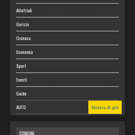
Altofriuli
Gorizia
Cronaca
Economia
Sport
Eventi
Guide
AUTO
Mostra di più
CASA
COMUNI
RISPARMIO