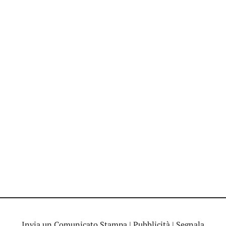
Invia un Comunicato Stampa
|
Pubblicità
|
Segnala