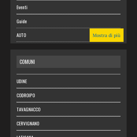
Eventi
Guide
AUTO
Mostra di più
CASA
COMUNI
RISPARMIO
SALUTE
UDINE
Necrologie
CODROIPO
Chi siamo
TAVAGNACCO
Abbonati
CERVIGNANO
Login