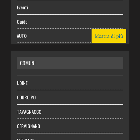
Eventi
Guide
AUTO
Mostra di più
CASA
COMUNI
RISPARMIO
SALUTE
UDINE
Necrologie
CODROIPO
Chi siamo
TAVAGNACCO
Abbonati
CERVIGNANO
Login