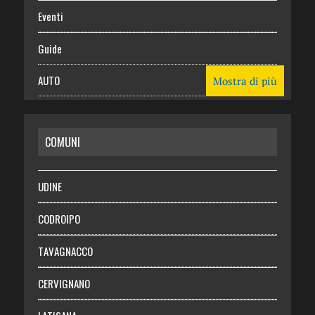
Eventi
Guide
AUTO
Mostra di più
CASA
COMUNI
RISPARMIO
SALUTE
UDINE
Necrologie
CODROIPO
Chi siamo
TAVAGNACCO
Abbonati
CERVIGNANO
Login