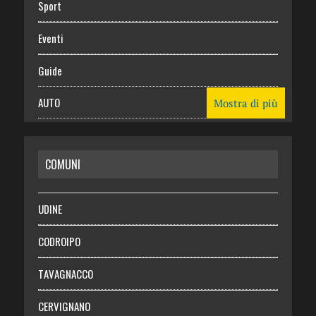
Sport
Eventi
Guide
AUTO
Mostra di più
CASA
COMUNI
RISPARMIO
SALUTE
UDINE
Necrologie
CODROIPO
Chi siamo
TAVAGNACCO
Abbonati
CERVIGNANO