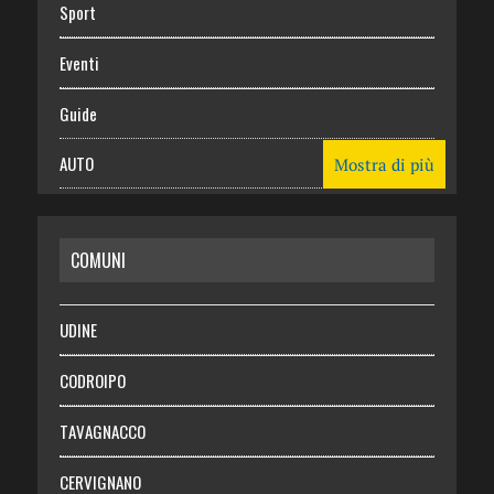
Sport
Eventi
Guide
AUTO
Mostra di più
CASA
COMUNI
RISPARMIO
SALUTE
UDINE
Necrologie
CODROIPO
Chi siamo
TAVAGNACCO
Abbonati
CERVIGNANO