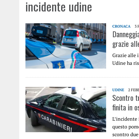
incidente udine
CRONACA
3 
Danneggia 
grazie al
Grazie alle 
Udine ha ris
UDINE
2 FEB
Scontro tr
finita in 
L’incidente 
questo pome
scontro due