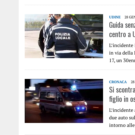
UDINE
28 GE
Guida senz
centro a 
L’incidente 
in via della
17, un 30en
CRONACA
28
Si scontr
figlio in 
L’incidente 
due auto sul
intorno all