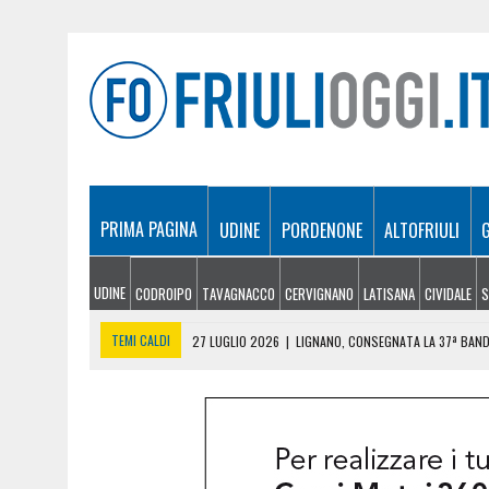
PRIMA PAGINA
UDINE
PORDENONE
ALTOFRIULI
UDINE
CODROIPO
TAVAGNACCO
CERVIGNANO
LATISANA
CIVIDALE
S
TEMI CALDI
27 LUGLIO 2026
|
LIGNANO, CONSEGNATA LA 37ª BANDI
27 LUGLIO 2026
|
PIÙ VERDE E MENO ASFALTO: ECCO COME CAMBIANO 
27 LUGLIO 2026
|
INCIDENTE IN A4: TIR SI RIBALTA E SFONDA LA B
27 LUGLIO 2026
|
TAVAGNACCO, BUS ANCHE DI NOTTE E ALL’ALBA: PO