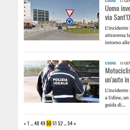
UDINE
17 GE
Uomo inve
via Sant’
L’incidente
attraversa l
intorno all
UDINE
15 GE
Motocicli
un’auto in
L’incidente 
a Udine, un 
guida di…
«
1
…
48
49
50
51
52
…
54
»