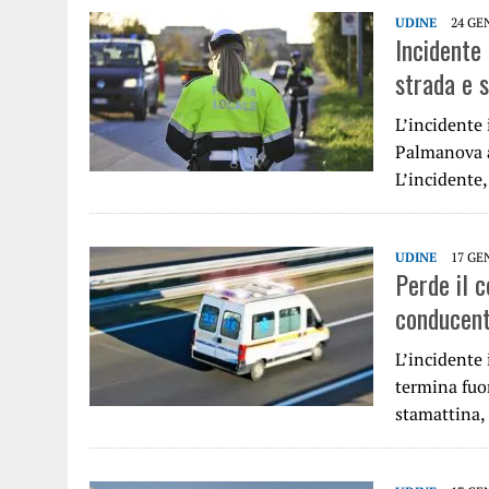
UDINE
24 GE
Incidente
strada e s
L’incidente 
Palmanova a
L’incidente
UDINE
17 GE
Perde il c
conducent
L’incidente 
termina fuor
stamattina