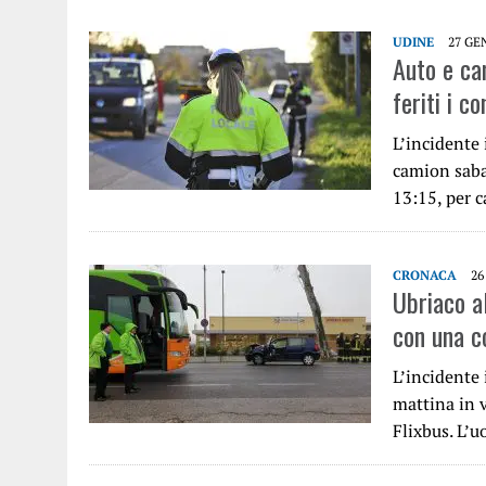
UDINE
27 GE
Auto e ca
feriti i c
L’incidente
camion saba
13:15, per 
CRONACA
26
Ubriaco al
con una c
L’incidente
mattina in 
Flixbus. L’