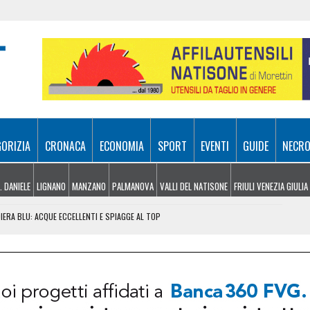
GORIZIA
CRONACA
ECONOMIA
SPORT
EVENTI
GUIDE
NECRO
. DANIELE
LIGNANO
MANZANO
PALMANOVA
VALLI DEL NATISONE
FRIULI VENEZIA GIULIA
ERA BLU: ACQUE ECCELLENTI E SPIAGGE AL TOP
PIAZZA PATRIARCATO E GIARDINI RICASOLI
ARRIERA, CHIUSO UN TRATTO DI AUTOSTRADA
TENZIATA LA LINEA 2