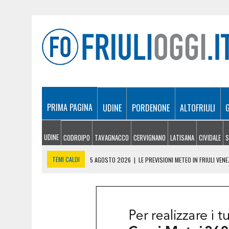
PRIMA PAGINA
UDINE
PORDENONE
ALTOFRIULI
UDINE
CODROIPO
TAVAGNACCO
CERVIGNANO
LATISANA
CIVIDALE
S
TEMI CALDI
5 AGOSTO 2026
|
LE PREVISIONI METEO IN FRIULI VENE
5 AGOSTO 2026
|
SICCITÀ E CARENZA D’ACQUA, LE AZIENDE AGRICOLE
5 AGOSTO 2026
|
LO YEMEN DOPO IL CROLLO DELLA TREGUA: CRISI P
5 AGOSTO 2026
|
ORIGINARIO DI BANNIA TRA I MORTI DI MARCINELLE