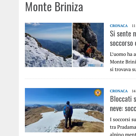
Monte Briniza
CRONACA
11
Si sente 
soccorso c
L’uomo ha ac
Monte Brini
si trovava 
CRONACA
14
Bloccati 
neve: socc
I soccorsi s
tra Pradama
alpino ment