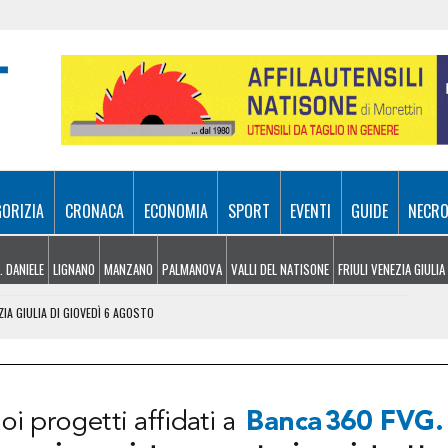
GORIZIA
CRONACA
ECONOMIA
SPORT
EVENTI
GUIDE
NECRO
. DANIELE
LIGNANO
MANZANO
PALMANOVA
VALLI DEL NATISONE
FRIULI VENEZIA GIULIA
ZIA GIULIA DI GIOVEDÌ 6 AGOSTO
 UDINESI SEMPRE PIÙ IN DIFFICOLTÀ
OLITICHE ED ECONOMICHE RIDISEGNANO LO SCENARIO
: PIETRO BASSO IDENTIFICATO DOPO 70 ANNI