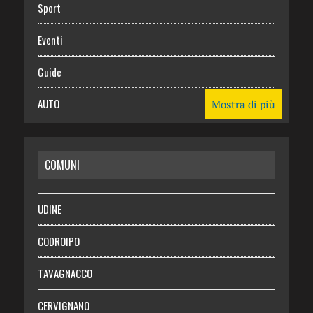
Sport
Eventi
Guide
AUTO
Mostra di più
CASA
COMUNI
RISPARMIO
SALUTE
UDINE
Necrologie
CODROIPO
Chi siamo
TAVAGNACCO
Abbonati
CERVIGNANO