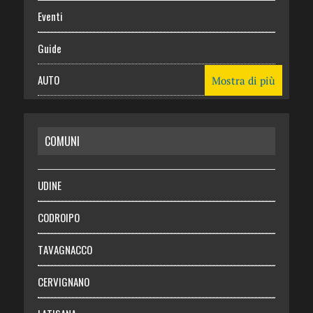
Eventi
Guide
AUTO
Mostra di più
CASA
COMUNI
RISPARMIO
SALUTE
UDINE
Necrologie
CODROIPO
Chi siamo
TAVAGNACCO
Abbonati
CERVIGNANO
Login