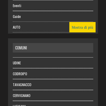
Eventi
Guide
AUTO
Mostra di più
CASA
COMUNI
RISPARMIO
SALUTE
UDINE
Necrologie
CODROIPO
Chi siamo
TAVAGNACCO
Abbonati
CERVIGNANO
Login