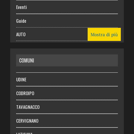
Eventi
Guide
AUTO
Mostra di più
CASA
COMUNI
RISPARMIO
SALUTE
UDINE
Necrologie
CODROIPO
Chi siamo
TAVAGNACCO
Abbonati
CERVIGNANO
Login