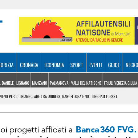
GORIZIA
CRONACA
ECONOMIA
SPORT
EVENTI
GUIDE
NECRO
. DANIELE
LIGNANO
MANZANO
PALMANOVA
VALLI DEL NATISONE
FRIULI VENEZIA GIULIA
O PIENO PER IL TRIANGOLARE TRA UDINESE, BARCELLONA E NOTTINGHAM FOREST
 DOMENICA 9 AGOSTO
LAGGIO DELL’ARTE DEL CITTÀ FIERA
AL LISERT: IL ROGO DI SELZ È SOTTO CONTROLLO