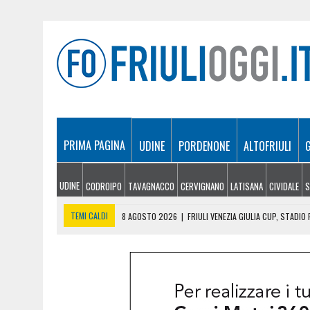
PRIMA PAGINA
UDINE
PORDENONE
ALTOFRIULI
UDINE
CODROIPO
TAVAGNACCO
CERVIGNANO
LATISANA
CIVIDALE
S
TEMI CALDI
8 AGOSTO 2026
|
FRIULI VENEZIA GIULIA CUP, STADI
8 AGOSTO 2026
|
LE PREVISIONI METEO IN FRIULI VENEZIA GIULIA DI
8 AGOSTO 2026
|
GLI ARTISTI DI MARTIGNACCO PROTAGONISTI AL VIL
8 AGOSTO 2026
|
INCENDI TRA MONFALCONE E DUINO, RIAPERTA L’A4 