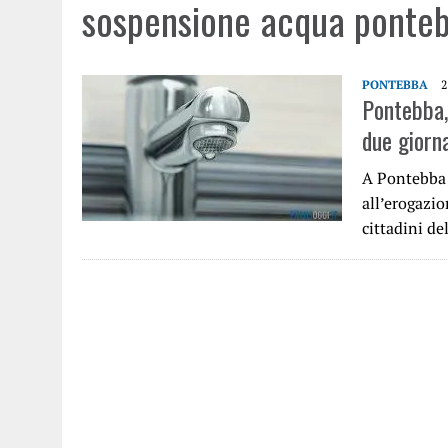
sospensione acqua ponte
PONTEBBA
2
Pontebba, 
due giorn
A Pontebba 
all’erogazi
cittadini d