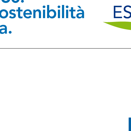
ER SPEGNERE I ROGHI IN FVG, LA SITUAZIONE