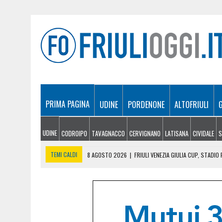
PRIMA PAGINA
UDINE
PORDENONE
ALTOFRIULI
UDINE
CODROIPO
TAVAGNACCO
CERVIGNANO
LATISANA
CIVIDALE
S
TEMI CALDI
8 AGOSTO 2026
|
FRIULI VENEZIA GIULIA CUP, STADI
8 AGOSTO 2026
|
LE PREVISIONI METEO IN FRIULI VENEZIA GIULIA DI
8 AGOSTO 2026
|
GLI ARTISTI DI MARTIGNACCO PROTAGONISTI AL VIL
8 AGOSTO 2026
|
INCENDI TRA MONFALCONE E DUINO, RIAPERTA L’A4 