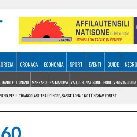
GORIZIA
CRONACA
ECONOMIA
SPORT
EVENTI
GUIDE
NECRO
. DANIELE
LIGNANO
MANZANO
PALMANOVA
VALLI DEL NATISONE
FRIULI VENEZIA GIULIA
O PIENO PER IL TRIANGOLARE TRA UDINESE, BARCELLONA E NOTTINGHAM FOREST
 DOMENICA 9 AGOSTO
LAGGIO DELL’ARTE DEL CITTÀ FIERA
AL LISERT: IL ROGO DI SELZ È SOTTO CONTROLLO