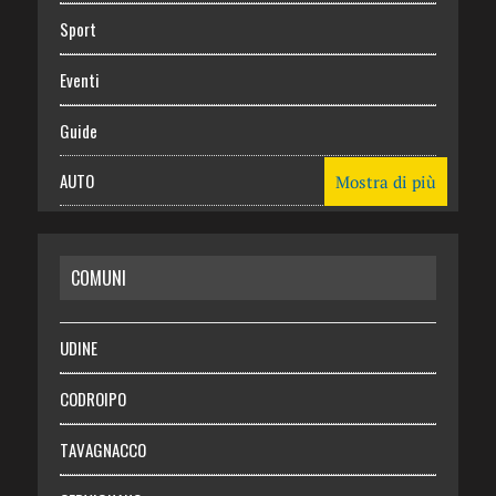
Sport
Eventi
Guide
AUTO
Mostra di più
CASA
COMUNI
RISPARMIO
SALUTE
UDINE
Necrologie
CODROIPO
Chi siamo
TAVAGNACCO
Abbonati