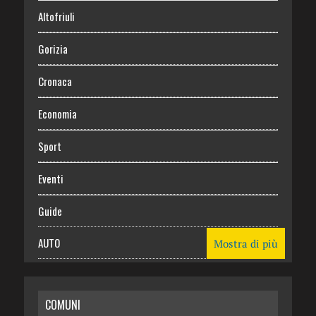
Altofriuli
Gorizia
Cronaca
Economia
Sport
Eventi
Guide
AUTO
Mostra di più
CASA
COMUNI
RISPARMIO