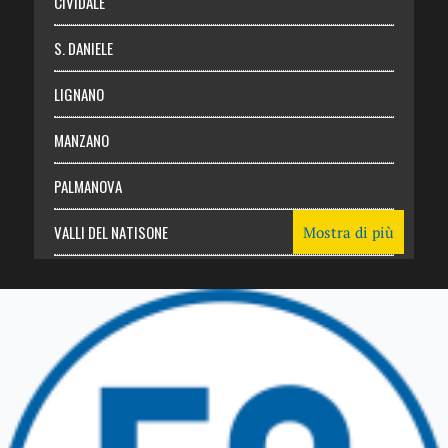
CIVIDALE
S. DANIELE
LIGNANO
MANZANO
PALMANOVA
VALLI DEL NATISONE
Mostra di più
Friuli Venezia Giulia
TRICESIMO
TARCENTO
GEMONA DEL FRIULI