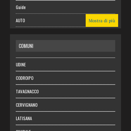
Guide
AUTO
Mostra di più
CASA
COMUNI
RISPARMIO
SALUTE
UDINE
Necrologie
CODROIPO
Chi siamo
TAVAGNACCO
Abbonati
CERVIGNANO
Login
LATISANA