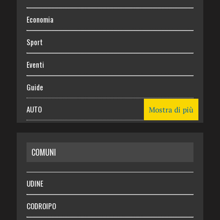
Economia
Sport
Eventi
Guide
AUTO
Mostra di più
CASA
COMUNI
RISPARMIO
SALUTE
UDINE
Necrologie
CODROIPO