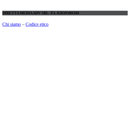
DIRETTA MEDIA ADV SRL- P.I. 02839380306
Chi siamo
–
Codice etico