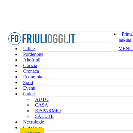
Prima
pagina
Udine
MENU
Pordenone
Altofriuli
Gorizia
Cronaca
Economia
Sport
Eventi
Guide
AUTO
CASA
RISPARMIO
SALUTE
Necrologie
Chi siamo