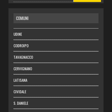
CASA
COMUNI
RISPARMIO
SALUTE
UDINE
Necrologie
CODROIPO
Chi siamo
TAVAGNACCO
Abbonati
CERVIGNANO
Login
LATISANA
CIVIDALE
S. DANIELE